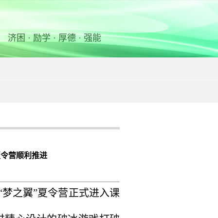
济困 · 励学 · 厚德 · 强能
夏令营顺利推进
河“梦之翼”夏令营正式进入课