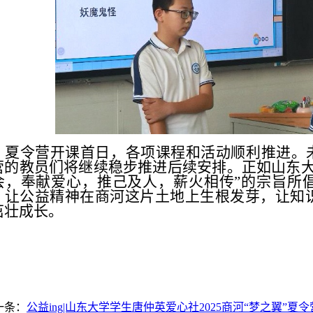
夏令营开课首日，各项课程和活动顺利推进。
营的教员们将继续稳步推进后续安排。正如山东大
会，奉献爱心，推己及人，薪火相传”的宗旨所
，让公益精神在商河这片土地上生根发芽，让知
茁壮成长。
一条：
公益ing|山东大学学生唐仲英爱心社2025商河“梦之翼”夏