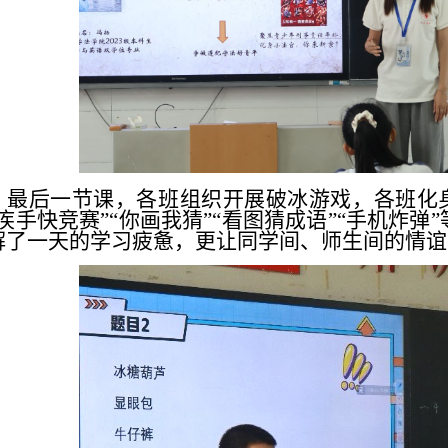
最后一节课，各班组织开展破冰游戏，各班化
眼疾手快竞赛”“你画我猜”“看图猜成语”“手机炸
解了一天的学习疲惫，更让同学间、师生间的情谊