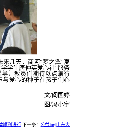
未来几天，商河
“梦之翼”夏
学学生唐仲英爱心社“服务
倡导，教员们期待以点滴行
识与爱心的种子在孩子们心
文
/阎国婷
图
/冯小宇
令营顺利进行
下一条：
公益ing|山东大