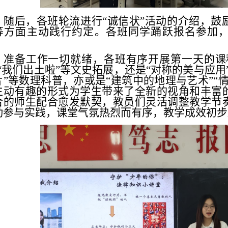
随后，各班轮流进行
“诚信状”活动的介绍，鼓
等方面主动践行约定。各班同学踊跃报名参加
。
准备工作一切就绪，各班有序开展第一天的课
”“我们出土啦”等文史拓展，还是“对称的美与应用
片”等数理科普，亦或是“建筑中的地理与艺术”“
生动有趣的形式为学生带来了全新的视角和丰富
合的师生配合愈发默契，教员们灵活调整教学节
动参与实践，课堂气氛热烈而有序，教学成效初步