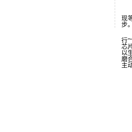
现
步
行
芯
以
磨
主