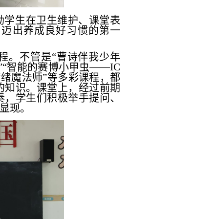
励学生在卫生维护、课堂表
，迈出养成良好习惯的第一
程。不管是
“曹诗伴我少年
”“智能的赛博小甲虫——IC
情绪魔法师”等多彩课程，都
的知识。课堂上，经过前期
奏，学生们积极举手提问、
显现。